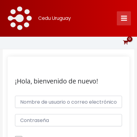
Ir
al
Cedu Uruguay
contenido
¡Hola, bienvenido de nuevo!