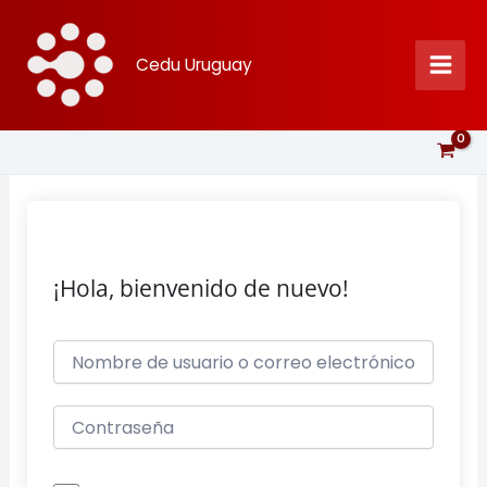
Ir
al
Cedu Uruguay
contenido
¡Hola, bienvenido de nuevo!