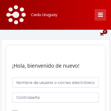
Ir
al
Cedu Uruguay
contenido
¡Hola, bienvenido de nuevo!