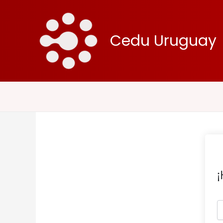
Ir
al
contenido
Cedu Uruguay
¡