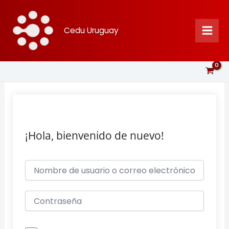
Ir
al
Cedu Uruguay
contenido
¡Hola, bienvenido de nuevo!