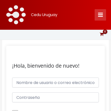
Ir
al
Cedu Uruguay
contenido
¡Hola, bienvenido de nuevo!