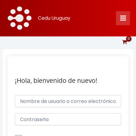
Ir
al
Cedu Uruguay
contenido
¡Hola, bienvenido de nuevo!