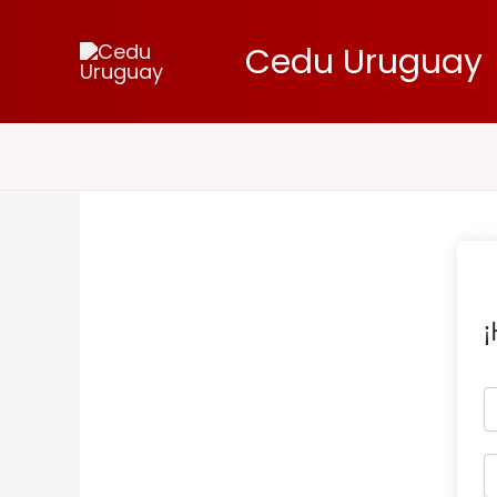
Ir
al
Cedu Uruguay
contenido
¡