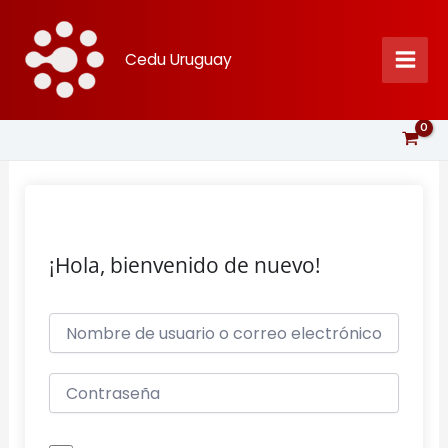
Ir
al
Cedu Uruguay
contenido
¡Hola, bienvenido de nuevo!