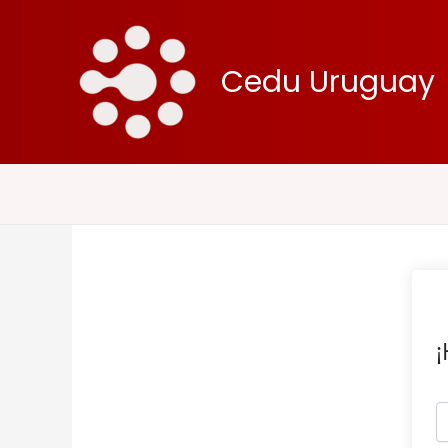
Ir
al
contenido
Cedu Uruguay
¡