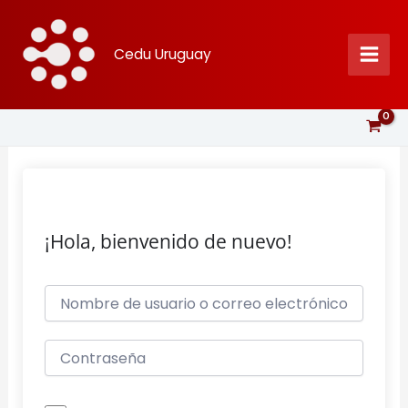
Ir
al
Cedu Uruguay
contenido
¡Hola, bienvenido de nuevo!