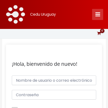
Ir
al
Cedu Uruguay
contenido
¡Hola, bienvenido de nuevo!