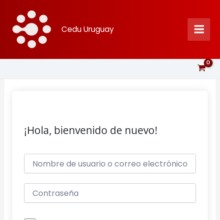
Ir
al
Cedu Uruguay
contenido
¡Hola, bienvenido de nuevo!