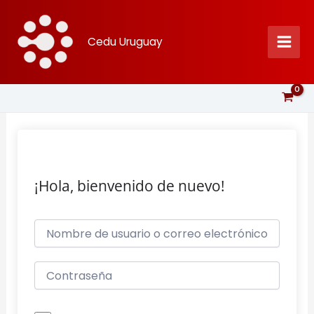
Ir
al
Cedu Uruguay
contenido
¡Hola, bienvenido de nuevo!