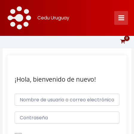
Ir
al
Cedu Uruguay
contenido
¡Hola, bienvenido de nuevo!