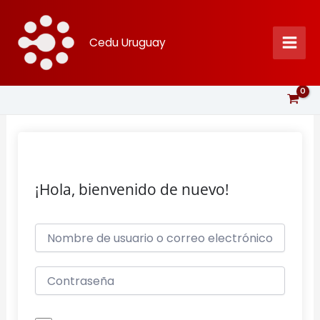
Ir
al
Cedu Uruguay
contenido
¡Hola, bienvenido de nuevo!