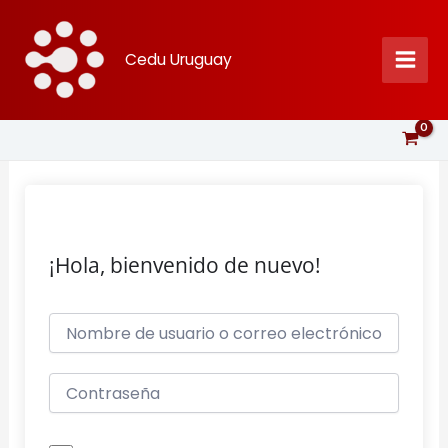
Ir
al
Cedu Uruguay
contenido
¡Hola, bienvenido de nuevo!