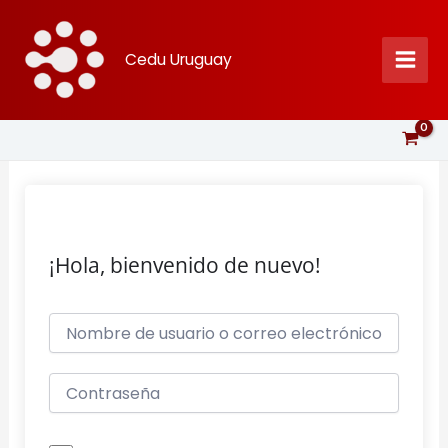
Ir
al
Cedu Uruguay
contenido
¡Hola, bienvenido de nuevo!