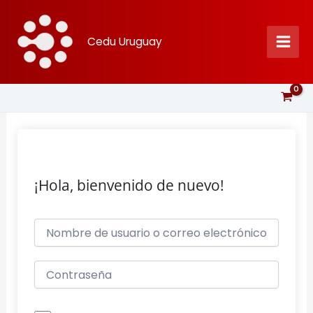
Ir
al
Cedu Uruguay
contenido
¡Hola, bienvenido de nuevo!