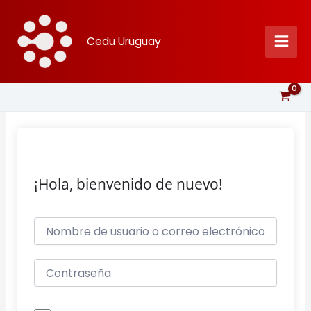
Ir
al
Cedu Uruguay
contenido
¡Hola, bienvenido de nuevo!