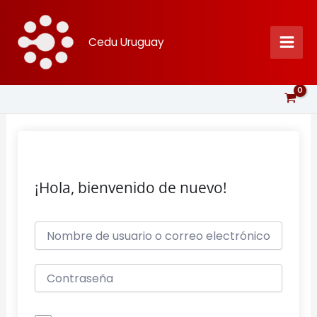
Ir
al
Cedu Uruguay
contenido
¡Hola, bienvenido de nuevo!