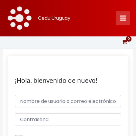
Ir
al
Cedu Uruguay
contenido
¡Hola, bienvenido de nuevo!