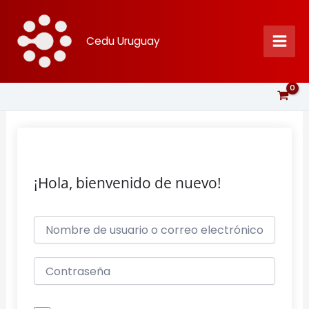
Ir
al
Cedu Uruguay
contenido
¡Hola, bienvenido de nuevo!