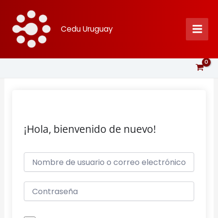
Ir
al
Cedu Uruguay
contenido
¡Hola, bienvenido de nuevo!