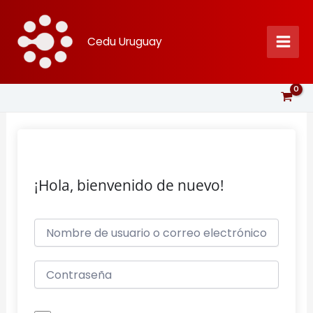
Ir
al
Cedu Uruguay
contenido
¡Hola, bienvenido de nuevo!