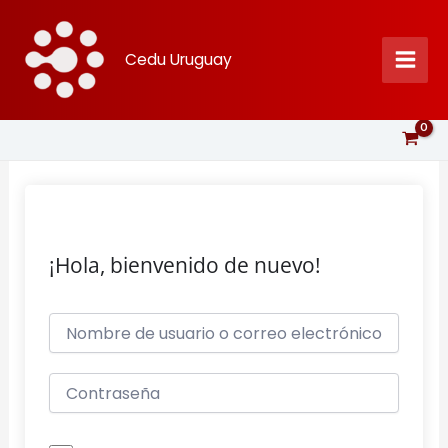
Ir
al
Cedu Uruguay
contenido
¡Hola, bienvenido de nuevo!