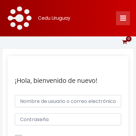
Ir
al
Cedu Uruguay
contenido
¡Hola, bienvenido de nuevo!