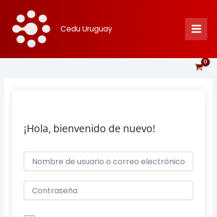
Ir
al
Cedu Uruguay
contenido
¡Hola, bienvenido de nuevo!