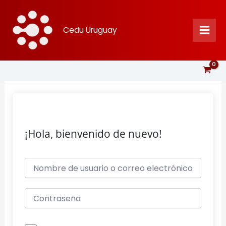
Ir
al
Cedu Uruguay
contenido
¡Hola, bienvenido de nuevo!