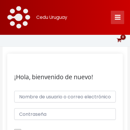
Ir
al
Cedu Uruguay
contenido
¡Hola, bienvenido de nuevo!