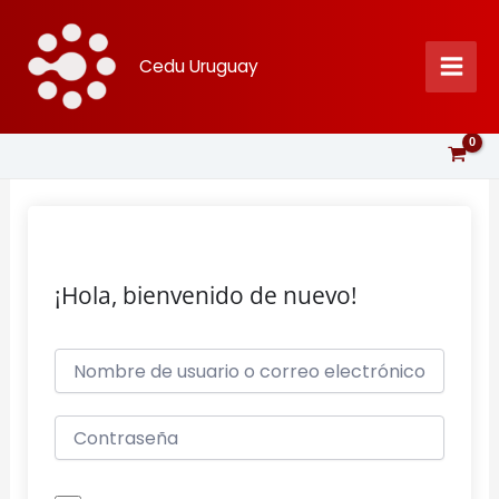
Ir
al
Cedu Uruguay
contenido
¡Hola, bienvenido de nuevo!