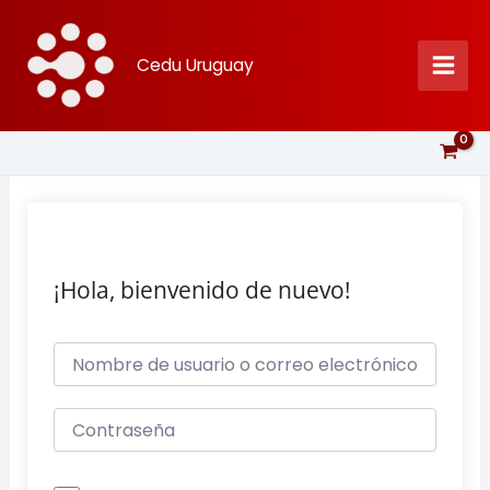
Ir
al
Cedu Uruguay
contenido
¡Hola, bienvenido de nuevo!