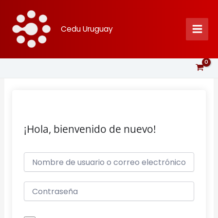
Ir
al
Cedu Uruguay
contenido
¡Hola, bienvenido de nuevo!