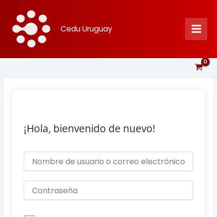
Ir
al
Cedu Uruguay
contenido
¡Hola, bienvenido de nuevo!