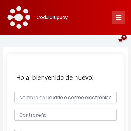
Ir
al
Cedu Uruguay
contenido
¡Hola, bienvenido de nuevo!