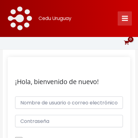
Ir
al
Cedu Uruguay
contenido
¡Hola, bienvenido de nuevo!