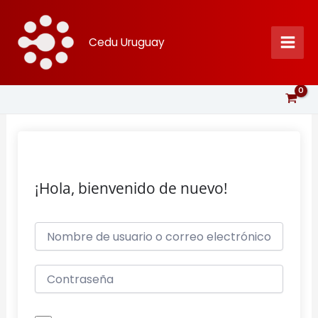
Ir
al
Cedu Uruguay
contenido
¡Hola, bienvenido de nuevo!