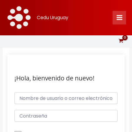
Ir
al
Cedu Uruguay
contenido
¡Hola, bienvenido de nuevo!