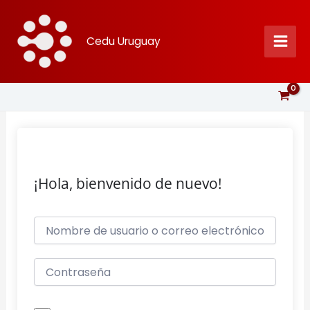
Ir
al
Cedu Uruguay
contenido
¡Hola, bienvenido de nuevo!