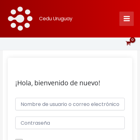
Ir
al
Cedu Uruguay
contenido
¡Hola, bienvenido de nuevo!