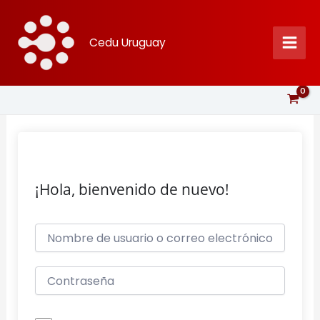
Ir
al
Cedu Uruguay
contenido
¡Hola, bienvenido de nuevo!