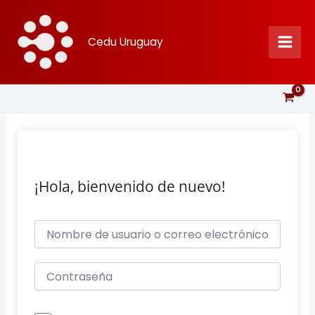
Ir
al
Cedu Uruguay
contenido
¡Hola, bienvenido de nuevo!