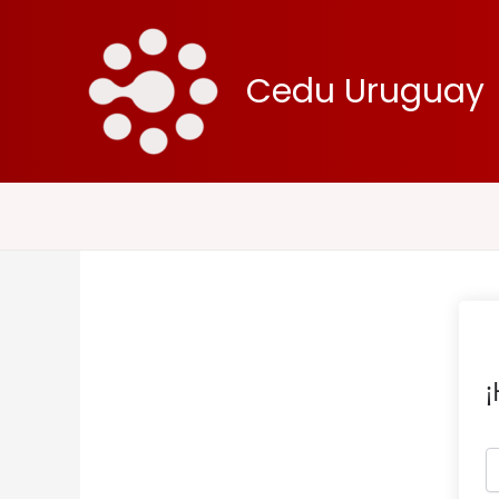
Ir
al
contenido
Cedu Uruguay
¡