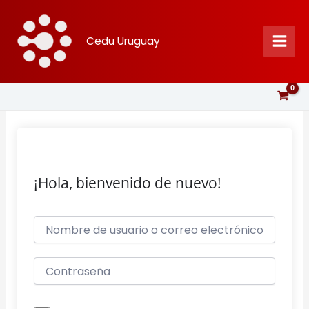
Ir
al
Cedu Uruguay
contenido
¡Hola, bienvenido de nuevo!