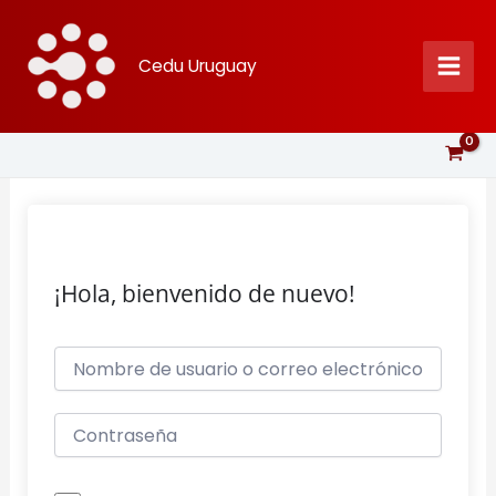
Ir
al
Cedu Uruguay
contenido
¡Hola, bienvenido de nuevo!