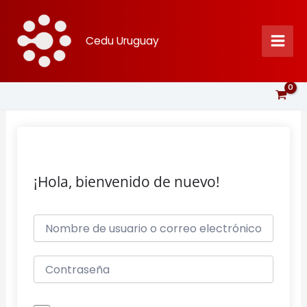
Ir
al
Cedu Uruguay
contenido
¡Hola, bienvenido de nuevo!