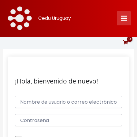
Ir
al
Cedu Uruguay
contenido
¡Hola, bienvenido de nuevo!