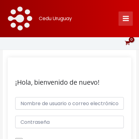
Ir
al
Cedu Uruguay
contenido
¡Hola, bienvenido de nuevo!