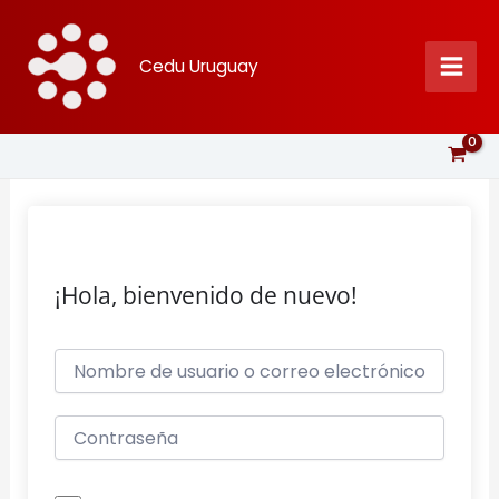
Ir
al
Cedu Uruguay
contenido
¡Hola, bienvenido de nuevo!