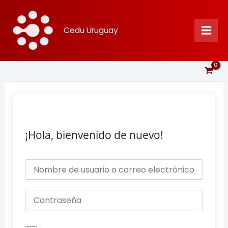
Ir
al
Cedu Uruguay
contenido
¡Hola, bienvenido de nuevo!